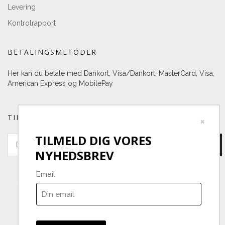
Levering
Kontrolrapport
BETALINGSMETODER
Her kan du betale med Dankort, Visa/Dankort, MasterCard, Visa,
American Express og MobilePay
TILMELD DIG VORES NYHEDSBREV
×
TILMELD DIG VORES
NYHEDSBREV
Email
Grapeshop
-
- -
Danmark
Telefonnr.
:
20301582
E-mail
:
info@grapeshop.dk
CVR-nummer
:
31661013