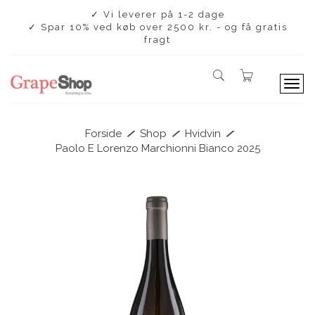
✓ Vi leverer på 1-2 dage
✓ Spar 10% ved køb over 2500 kr. - og få gratis
fragt
T
o
g
g
/
/
/
Forside
Shop
Hvidvin
l
Paolo E Lorenzo Marchionni Bianco 2025
e
n
a
v
i
g
a
t
i
o
n