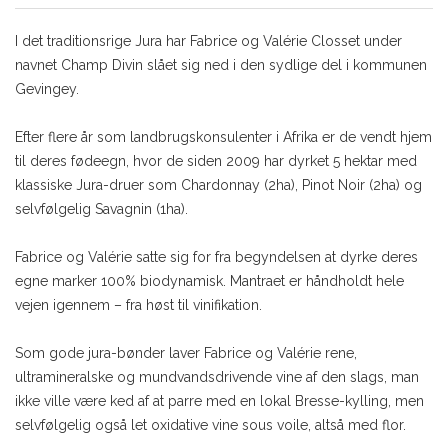
I det traditionsrige Jura har Fabrice og Valérie Closset under
navnet Champ Divin slået sig ned i den sydlige del i kommunen
Gevingey.
Efter flere år som landbrugskonsulenter i Afrika er de vendt hjem
til deres fødeegn, hvor de siden 2009 har dyrket 5 hektar med
klassiske Jura-druer som Chardonnay (2ha), Pinot Noir (2ha) og
selvfølgelig Savagnin (1ha).
Fabrice og Valérie satte sig for fra begyndelsen at dyrke deres
egne marker 100% biodynamisk. Mantraet er håndholdt hele
vejen igennem – fra høst til vinifikation.
Som gode jura-bønder laver Fabrice og Valérie rene,
ultramineralske og mundvandsdrivende vine af den slags, man
ikke ville være ked af at parre med en lokal Bresse-kylling, men
selvfølgelig også let oxidative vine sous voile, altså med flor.