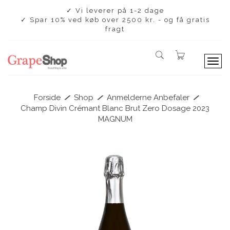
✓ Vi leverer på 1-2 dage
✓ Spar 10% ved køb over 2500 kr. - og få gratis
fragt
T
o
g
g
/
/
/
Forside
Shop
Anmelderne Anbefaler
l
Champ Divin Crémant Blanc Brut Zero Dosage 2023
e
MAGNUM
n
a
v
i
g
a
t
i
o
n