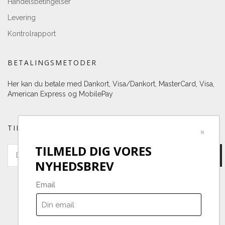
Handelsbetingelser
Levering
Kontrolrapport
BETALINGSMETODER
Her kan du betale med Dankort, Visa/Dankort, MasterCard, Visa,
American Express og MobilePay
TILMELD DIG VORES NYHEDSBREV
×
TILMELD DIG VORES
NYHEDSBREV
Email
Grapeshop
-
- -
Danmark
Telefonnr.
:
20301582