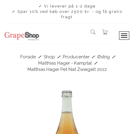
✓ Vi leverer på 1-2 dage
✓ Spar 10% ved køb over 2500 kr. - og få gratis
fragt
T
o
g
g
/
/
/
/
Forside
Shop
Producenter
Østrig
l
/
Matthias Hager - Kamptal
e
Matthias Hager Pet Nat Zweigelt 2022
n
a
v
i
g
a
t
i
o
n