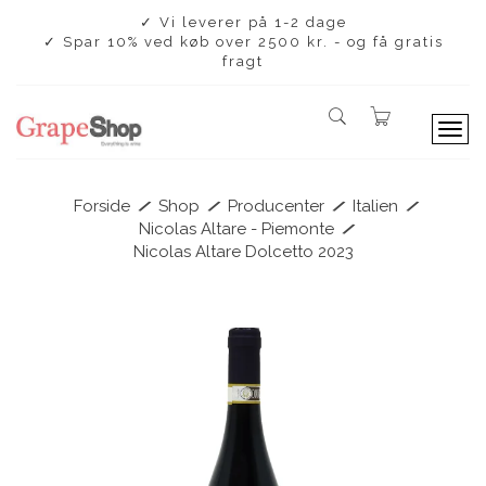
✓ Vi leverer på 1-2 dage
✓ Spar 10% ved køb over 2500 kr. - og få gratis
fragt
T
o
g
g
/
/
/
/
Forside
Shop
Producenter
Italien
l
/
Nicolas Altare - Piemonte
e
Nicolas Altare Dolcetto 2023
n
a
v
i
g
a
t
i
o
n