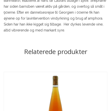
Bannwarth, etableret af hans far Laurant tilbage i 1968. Shephane
har siden barnsben været aktiv på gården, og overtog så småt i
90erne. Efter en dannelsesrejse til Georgien i 00erne fik han
øjnene op for lavintervention vindyrkning og brug af amphora.
Siden har han ikke kigget sig tilbage. Her dyrkes levende vine,
altid vibrerende og med markant syre.
Relaterede produkter