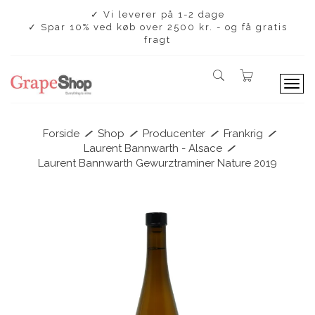
✓ Vi leverer på 1-2 dage
✓ Spar 10% ved køb over 2500 kr. - og få gratis
fragt
T
o
g
g
/
/
/
/
Forside
Shop
Producenter
Frankrig
l
/
Laurent Bannwarth - Alsace
e
Laurent Bannwarth Gewurztraminer Nature 2019
n
a
v
i
g
a
t
i
o
n